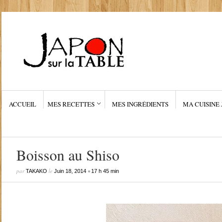
ACCUEIL
MES RECETTES
MES INGRÉDIENTS
MA CUISINE 
Boisson au Shiso
par
le
•
TAKAKO
Juin 18, 2014
17 h 45 min