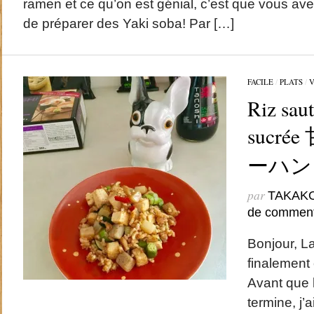
ramen et ce qu’on est génial, c’est que vous avez
de préparer des Yaki soba! Par […]
FACILE
/
PLATS
/
V
Riz saut
sucr
ーハン
par
TAKAK
de comment
Bonjour, La
finalement
Avant que 
termine, j’a