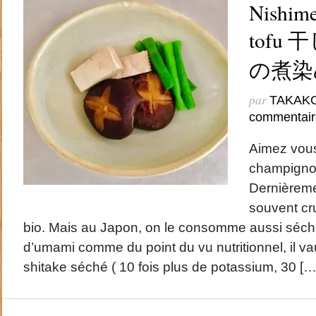
Nishime
tofu
の煮染
par
TAKAK
commentair
Aimez vous
champignon
Dernièreme
souvent cr
bio. Mais au Japon, on le consomme aussi séché
d’umami comme du point du vu nutritionnel, il vaut
shitake séché ( 10 fois plus de potassium, 30 […