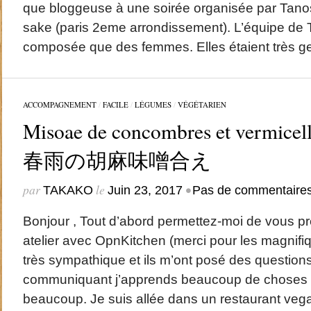
que bloggeuse à une soirée organisée par Tano
sake (paris 2eme arrondissement). L’équipe de T
composée que des femmes. Elles étaient très gen
ACCOMPAGNEMENT
/
FACILE
/
LÉGUMES
/
VÉGÉTARIEN
Misoae de concombres et verm
春雨の胡麻味噌合え
par
le
•
TAKAKO
Juin 23, 2017
Pas de commentaire
Bonjour , Tout d’abord permettez-moi de vous pr
atelier avec OpnKitchen (merci pour les magnifiq
très sympathique et ils m’ont posé des questions
communiquant j’apprends beaucoup de choses m
beaucoup. Je suis allée dans un restaurant ve