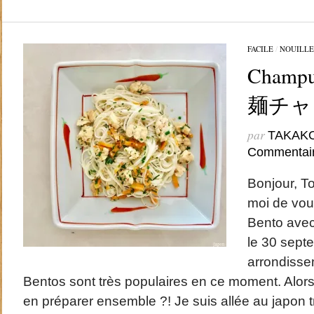
FACILE
/
NOUILLE
Champu
麺チャ
par
TAKAK
Commentai
Bonjour, T
moi de vous
Bento ave
le 30 sept
arrondisse
Bentos sont très populaires en ce moment. Alor
en préparer ensemble ?! Je suis allée au japon 