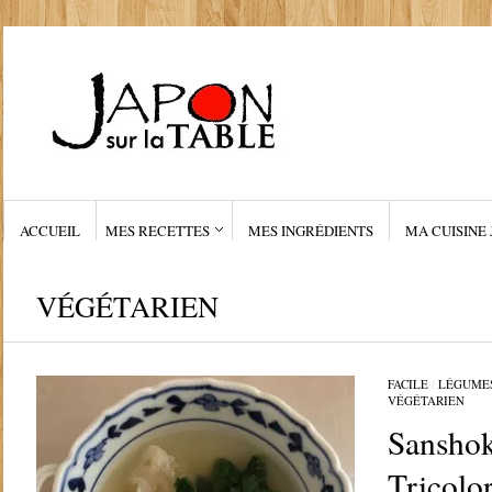
ACCUEIL
MES RECETTES
MES INGRÉDIENTS
MA CUISINE 
VÉGÉTARIEN
FACILE
/
LÉGUME
VÉGÉTARIEN
Sanshok
Trico