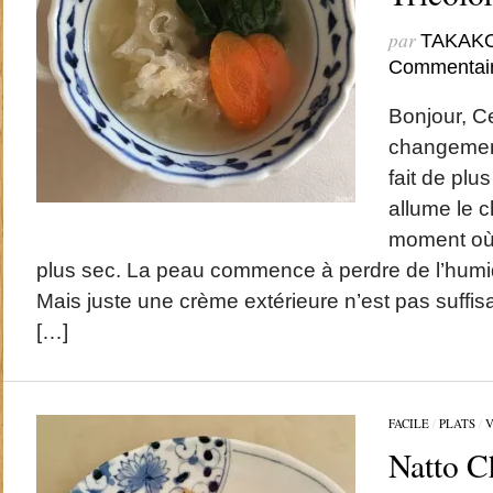
par
TAKAK
Commentai
Bonjour, C
changement
fait de plu
allume le c
moment où l
plus sec. La peau commence à perdre de l’humidité
Mais juste une crème extérieure n’est pas suffi
[…]
FACILE
/
PLATS
/
V
Natto C