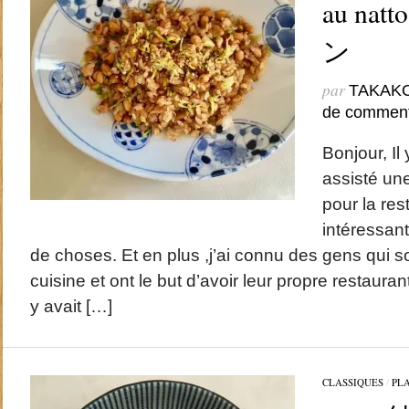
au na
ン
par
TAKAK
de comment
Bonjour, Il 
assisté un
pour la rest
intéressant
de choses. Et en plus ,j’ai connu des gens qui s
cuisine et ont le but d’avoir leur propre restauran
y avait […]
CLASSIQUES
/
PL