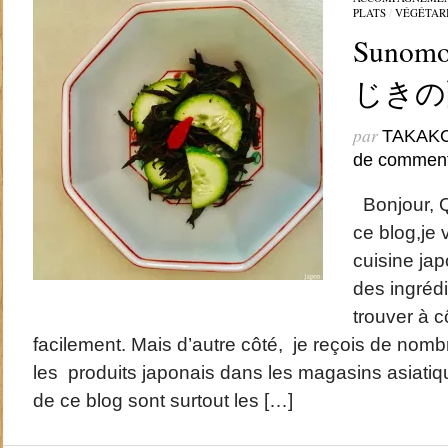
PLATS
/
VÉGÉTAR
Sunomon
じきの
par
TAKAK
de comment
Bonjour, 
ce blog,je 
cuisine jap
des ingréd
trouver à c
facilement. Mais d’autre côté, je reçois de nom
les produits japonais dans les magasins asiatique
de ce blog sont surtout les […]