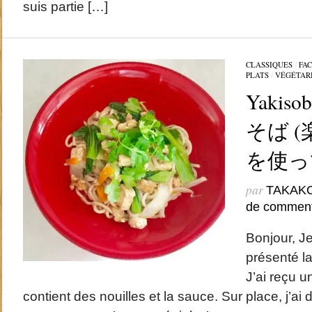
suis partie […]
CLASSIQUES
/
FAC
PLATS
/
VÉGÉTAR
Yakiso
そば 
を使っ
par
TAKAK
de comment
Bonjour, J
présenté l
J’ai reçu 
contient des nouilles et la sauce. Sur place, j’ai