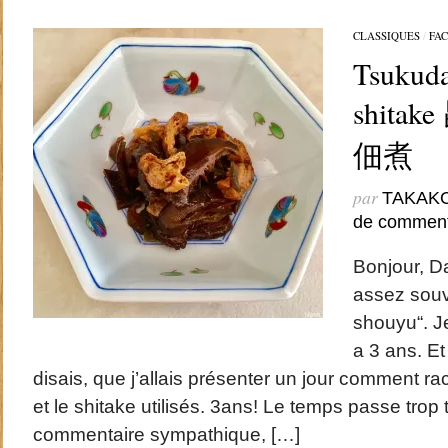
CLASSIQUES
/
FAC
Tsukuda
shit
佃煮
par
TAKAK
de comment
Bonjour, Da
assez souv
shouyu“. Je
a 3 ans. Et
disais, que j’allais présenter un jour comment
et le shitake utilisés. 3ans! Le temps passe trop t
commentaire sympathique, […]