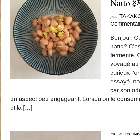
Natto
par
TAKAK
Commentai
Bonjour, C
natto? C’es
fermenté. 
voyagé au 
curieux l’o
essayé, no
car son ode
un aspect peu engageant. Lorsqu’on le consomm
et la […]
FACILE
/
LÉGUME