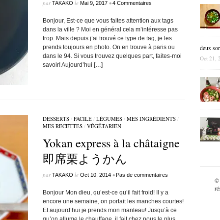
par
le
•
TAKAKO
Mai 9, 2017
4 Commentaires
Bonjour, Est-ce que vous faites attention aux tags
dans la ville ? Moi en général cela m’intéresse pas
trop. Mais depuis j’ai trouvé ce type de tag, je les
prends toujours en photo. On en trouve à paris ou
deux sor
dans le 94. Si vous trouvez quelques part, faites-moi
Oct 21, 
savoir! Aujourd’hui […]
DESSERTS
/
FACILE
/
LÉGUMES
/
MES INGRÉDIENTS
/
MES RECETTES
/
VÉGÉTARIEN
Yokan express à la châtaigne
即席栗ようかん
par
le
•
TAKAKO
Oct 10, 2014
Pas de commentaires
©
ré
Bonjour Mon dieu, qu’est-ce qu’il fait froid! Il y a
encore une semaine, on portait les manches courtes!
Et aujourd’hui je prends mon manteau! Jusqu’à ce
qu’on allume le chauffage, il fait chez nous le plus