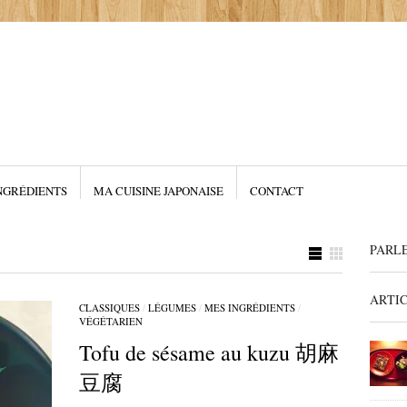
NGRÉDIENTS
MA CUISINE JAPONAISE
CONTACT
PARL
ARTI
CLASSIQUES
/
LÉGUMES
/
MES INGRÉDIENTS
/
VÉGÉTARIEN
Tofu de sésame au kuzu 胡麻
豆腐