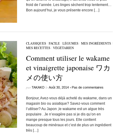
froid de l’année. Les linges sèchent trop lentement…
Bon aujourd’hui, je vous présente encore […]
CLASSIQUES
/
FACILE
/
LÉGUMES
/
MES INGRÉDIENTS
/
MES RECETTES
/
VÉGÉTARIEN
Comment utiliser le wakame
et vinaigrette japonaise ワカ
メの使い方
par
le
•
TAKAKO
Août 30, 2014
Pas de commentaires
Bonjour, Avez-vous déjà acheté du wakame, dans un
magasin bio ou asiatique? Savez-vous comment
l’utiliser? Au Japon ,le wakame est un algue très
populaire . Je n’exagère pas si je dis qu’on en
mange presque tous les jours. Elle contient
beaucoup de minéraux et c’est de plus un ingrédient
très […]