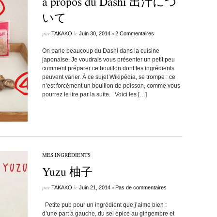
à propos du Dashi 出汁につ
いて
par
le
•
TAKAKO
Juin 30, 2014
2 Commentaires
On parle beaucoup du Dashi dans la cuisine
japonaise. Je voudrais vous présenter un petit peu
comment préparer ce bouillon dont les ingrédients
peuvent varier. À ce sujet Wikipédia, se trompe : ce
n’est forcément un bouillon de poisson, comme vous
pourrez le lire par la suite. Voici les […]
MES INGRÉDIENTS
Yuzu 柚子
par
le
•
TAKAKO
Juin 21, 2014
Pas de commentaires
Petite pub pour un ingrédient que j’aime bien :
d’une part à gauche, du sel épicé au gingembre et