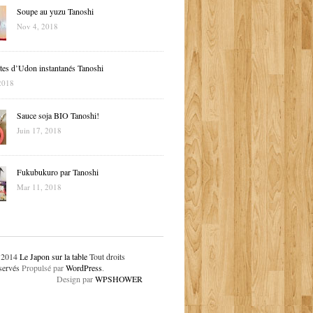
Soupe au yuzu Tanoshi
Nov 4, 2018
tes d’Udon instantanés Tanoshi
2018
Sauce soja BIO Tanoshi!
Juin 17, 2018
Fukubukuro par Tanoshi
Mar 11, 2018
 2014
Le Japon sur la table
Tout droits
servés
Propulsé par
WordPress
.
Design par
WPSHOWER