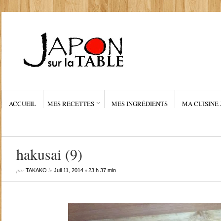
ACCUEIL
MES RECETTES
MES INGRÉDIENTS
MA CUISINE 
hakusai (9)
par
le
•
TAKAKO
Juil 11, 2014
23 h 37 min