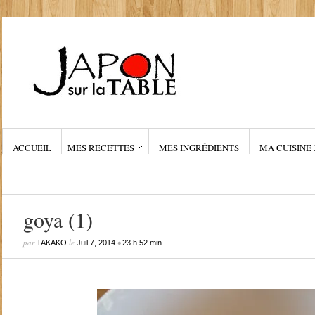
ACCUEIL
MES RECETTES
MES INGRÉDIENTS
MA CUISINE 
goya (1)
par
le
•
TAKAKO
Juil 7, 2014
23 h 52 min