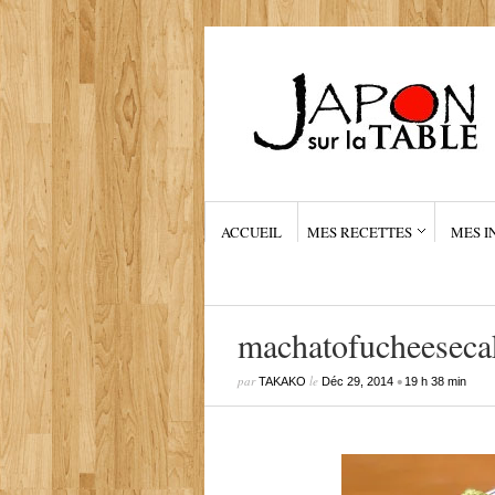
ACCUEIL
MES RECETTES
MES I
machatofucheeseca
par
le
•
TAKAKO
Déc 29, 2014
19 h 38 min