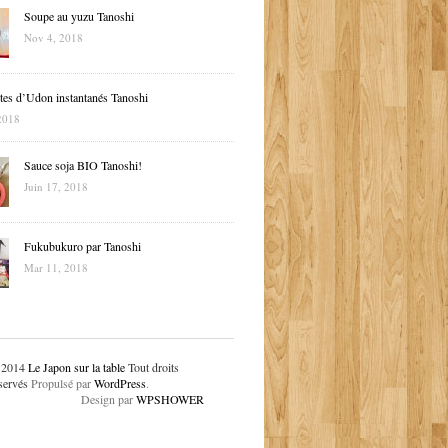
Soupe au yuzu Tanoshi
Nov 4, 2018
tes d’Udon instantanés Tanoshi
2018
Sauce soja BIO Tanoshi!
Juin 17, 2018
Fukubukuro par Tanoshi
Mar 11, 2018
 2014
Le Japon sur la table
Tout droits
servés
Propulsé par
WordPress
.
Design par
WPSHOWER