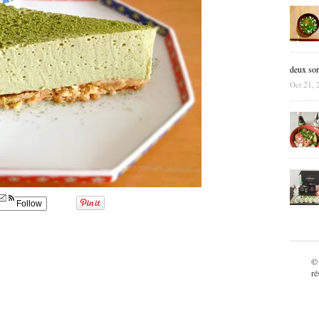
deux sor
Oct 21, 
Follow
©
ré