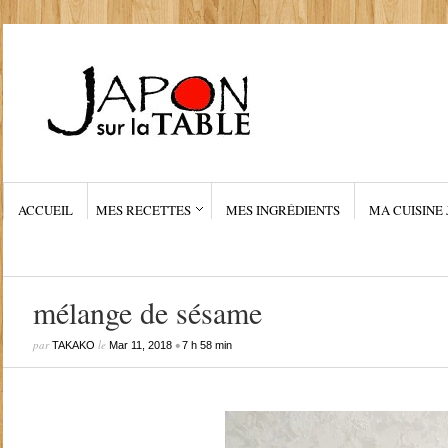
ACCUEIL
MES RECETTES
MES INGRÉDIENTS
MA CUISINE 
mélange de sésame
par
le
•
TAKAKO
Mar 11, 2018
7 h 58 min