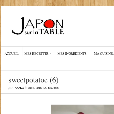
ACCUEIL
MES RECETTES
MES INGRÉDIENTS
MA CUISINE 
sweetpotatoe (6)
par
le
•
TAKAKO
Juil 5, 2015
20 h 52 min