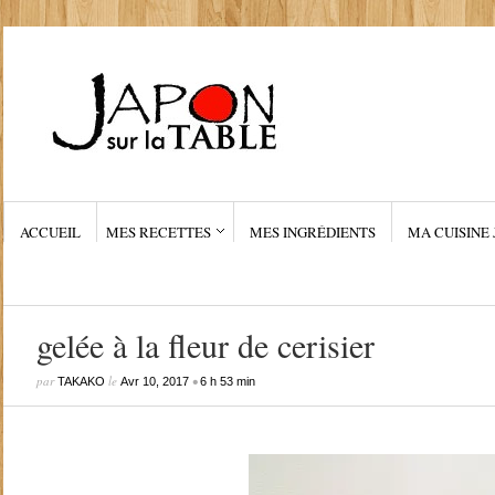
ACCUEIL
MES RECETTES
MES INGRÉDIENTS
MA CUISINE 
gelée à la fleur de cerisier
par
le
•
TAKAKO
Avr 10, 2017
6 h 53 min