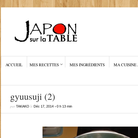
ACCUEIL
MES RECETTES
MES INGRÉDIENTS
MA CUISINE 
gyuusuji (2)
par
le
•
TAKAKO
Déc 17, 2014
0 h 13 min