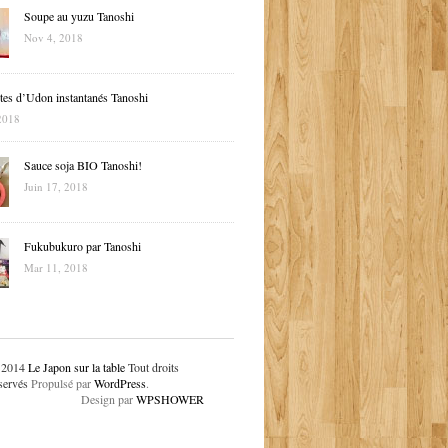
Soupe au yuzu Tanoshi
Nov 4, 2018
tes d’Udon instantanés Tanoshi
2018
Sauce soja BIO Tanoshi!
Juin 17, 2018
Fukubukuro par Tanoshi
Mar 11, 2018
 2014
Le Japon sur la table
Tout droits
servés
Propulsé par
WordPress
.
Design par
WPSHOWER