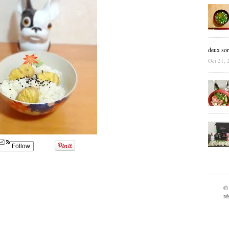
deux sor
Oct 21, 
Follow
©
ré