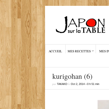
ACCUEIL
MES RECETTES
MES I
kurigohan (6)
par
le
•
TAKAKO
Oct 2, 2014
0 h 51 min