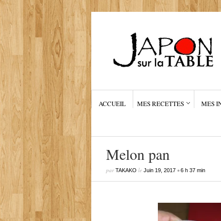
ACCUEIL
MES RECETTES
MES I
Melon pan
par
le
•
TAKAKO
Juin 19, 2017
6 h 37 min