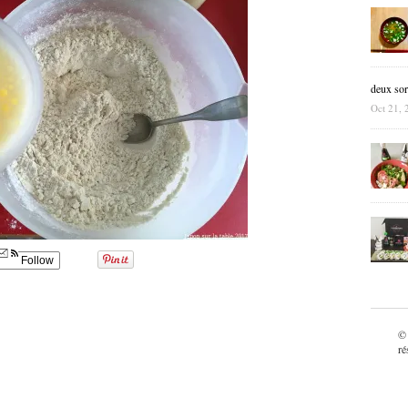
deux sor
Oct 21, 
Follow
©
ré