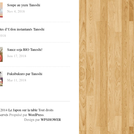
Soupe au yuzu Tanoshi
Nov 4, 2018
tes d’Udon instantanés Tanoshi
2018
Sauce soja BIO Tanoshi!
Juin 17, 2018
Fukubukuro par Tanoshi
Mar 11, 2018
 2014
Le Japon sur la table
Tout droits
servés
Propulsé par
WordPress
.
Design par
WPSHOWER