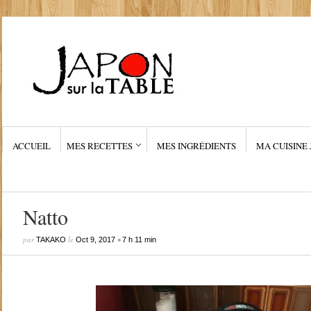
ACCUEIL
MES RECETTES
MES INGRÉDIENTS
MA CUISINE 
Natto
par
le
•
TAKAKO
Oct 9, 2017
7 h 11 min