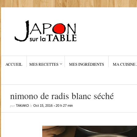
ACCUEIL
MES RECETTES
MES INGRÉDIENTS
MA CUISINE 
nimono de radis blanc séché
par
le
•
TAKAKO
Oct 15, 2016
20 h 27 min