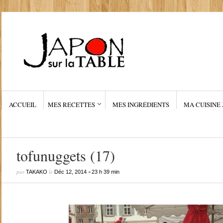
ACCUEIL
MES RECETTES
MES INGRÉDIENTS
MA CUISINE 
tofunuggets (17)
par
le
•
TAKAKO
Déc 12, 2014
23 h 39 min