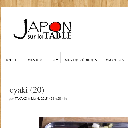
ACCUEIL
MES RECETTES
MES INGRÉDIENTS
MA CUISINE 
oyaki (20)
par
le
•
TAKAKO
Mar 6, 2015
23 h 20 min