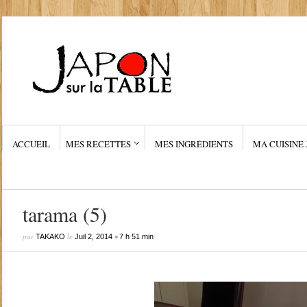
ACCUEIL
MES RECETTES
MES INGRÉDIENTS
MA CUISINE 
tarama (5)
par
le
•
TAKAKO
Juil 2, 2014
7 h 51 min