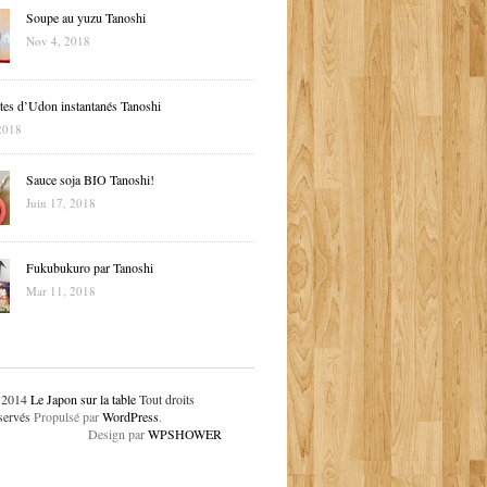
Soupe au yuzu Tanoshi
Nov 4, 2018
tes d’Udon instantanés Tanoshi
2018
Sauce soja BIO Tanoshi!
Juin 17, 2018
Fukubukuro par Tanoshi
Mar 11, 2018
 2014
Le Japon sur la table
Tout droits
servés
Propulsé par
WordPress
.
Design par
WPSHOWER