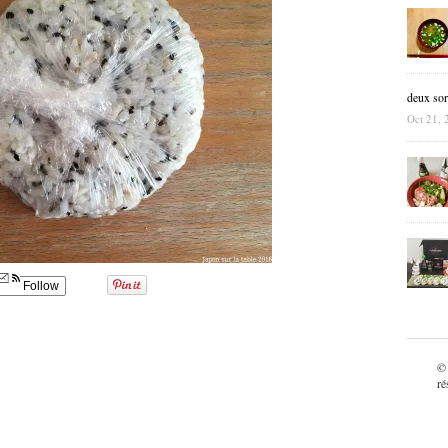
deux sor
Oct 21, 
Follow
©
ré