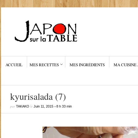
ACCUEIL
MES RECETTES
MES INGRÉDIENTS
MA CUISINE 
kyurisalada (7)
par
le
•
TAKAKO
Juin 11, 2015
8 h 33 min