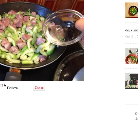
deux sor
Oct 21, 
Follow
©
ré