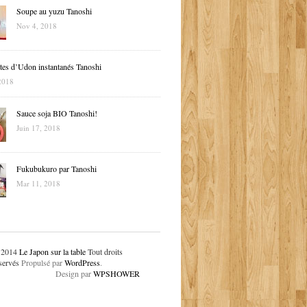
Soupe au yuzu Tanoshi
Nov 4, 2018
tes d’Udon instantanés Tanoshi
2018
Sauce soja BIO Tanoshi!
Juin 17, 2018
Fukubukuro par Tanoshi
Mar 11, 2018
 2014
Le Japon sur la table
Tout droits
servés
Propulsé par
WordPress
.
Design par
WPSHOWER