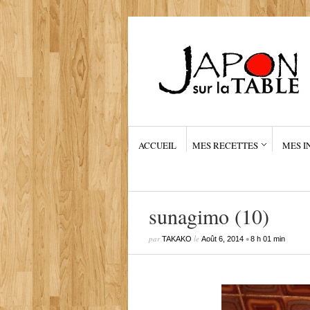
ACCUEIL
MES RECETTES
MES I
sunagimo (10)
par
le
•
TAKAKO
Août 6, 2014
8 h 01 min