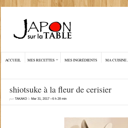
ACCUEIL
MES RECETTES
MES INGRÉDIENTS
MA CUISINE 
shiotsuke à la fleur de cerisier
par
le
•
TAKAKO
Mar 31, 2017
6 h 28 min