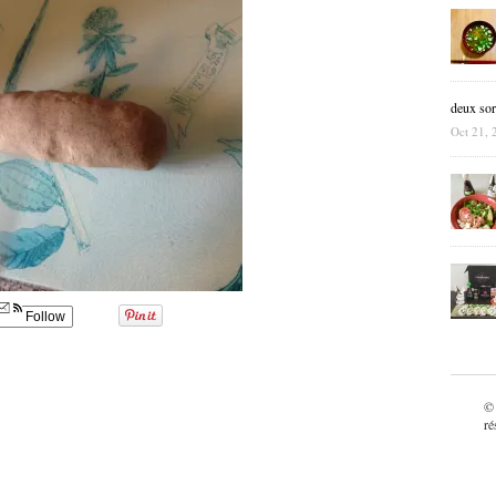
deux sor
Oct 21, 
Follow
©
ré