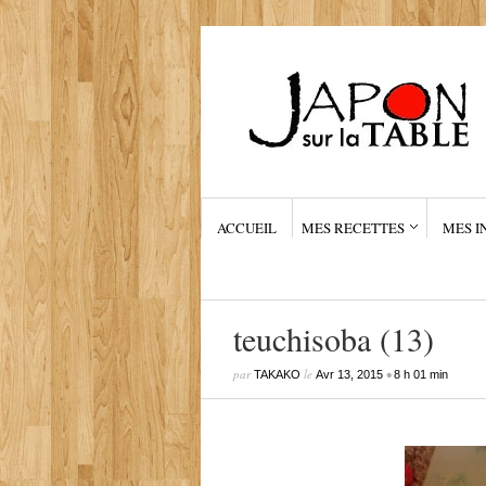
ACCUEIL
MES RECETTES
MES I
teuchisoba (13)
par
le
•
TAKAKO
Avr 13, 2015
8 h 01 min