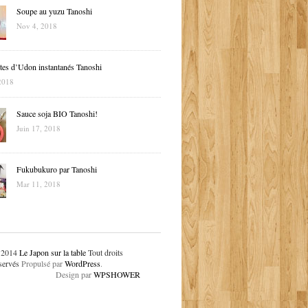
Soupe au yuzu Tanoshi
Nov 4, 2018
tes d’Udon instantanés Tanoshi
2018
Sauce soja BIO Tanoshi!
Juin 17, 2018
Fukubukuro par Tanoshi
Mar 11, 2018
 2014
Le Japon sur la table
Tout droits
servés
Propulsé par
WordPress
.
Design par
WPSHOWER