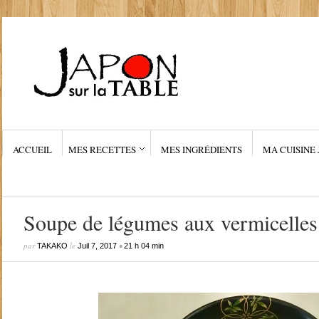
ACCUEIL
MES RECETTES
MES INGRÉDIENTS
MA CUISINE 
Soupe de légumes aux vermicelles
par
le
•
TAKAKO
Juil 7, 2017
21 h 04 min