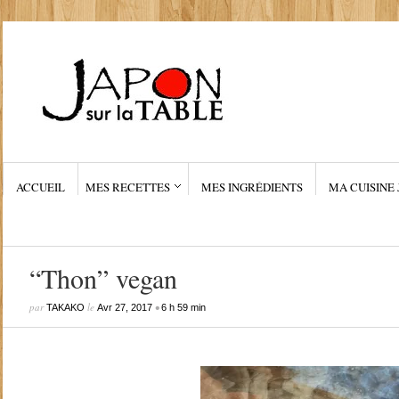
ACCUEIL
MES RECETTES
MES INGRÉDIENTS
MA CUISINE 
“Thon” vegan
par
le
•
TAKAKO
Avr 27, 2017
6 h 59 min