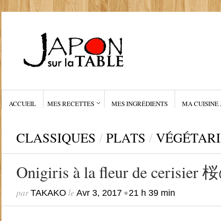
ACCUEIL
MES RECETTES
MES INGRÉDIENTS
MA CUISINE 
CLASSIQUES
/
PLATS
/
VÉGÉTAR
Onigiris à la fleur de ceri
par
le
•
TAKAKO
Avr 3, 2017
21 h 39 min