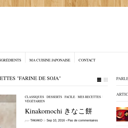
NGRÉDIENTS
MA CUISINE JAPONAISE
CONTACT
ETTES "FARINE DE SOJA"
PARL
ARTI
CLASSIQUES
/
DESSERTS
/
FACILE
/
MES RECETTES
/
VÉGÉTARIEN
Kinakomochi きなこ餅
par
le
•
TAKAKO
Sep 10, 2016
Pas de commentaires