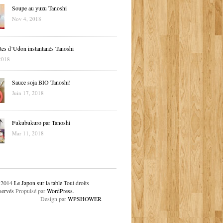
Soupe au yuzu Tanoshi
Nov 4, 2018
tes d’Udon instantanés Tanoshi
2018
Sauce soja BIO Tanoshi!
Juin 17, 2018
Fukubukuro par Tanoshi
Mar 11, 2018
 2014
Le Japon sur la table
Tout droits
servés
Propulsé par
WordPress
.
Design par
WPSHOWER