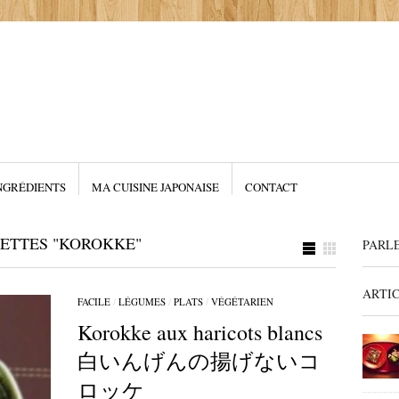
NGRÉDIENTS
MA CUISINE JAPONAISE
CONTACT
UETTES "KOROKKE"
PARL
ARTI
FACILE
/
LÉGUMES
/
PLATS
/
VÉGÉTARIEN
Korokke aux haricots blancs
白いんげんの揚げないコ
ロッケ