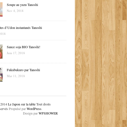
Soupe au yuzu Tanoshi
Nov 4, 2018
tes d’Udon instantanés Tanoshi
2018
Sauce soja BIO Tanoshi!
Juin 17, 2018
Fukubukuro par Tanoshi
Mar 11, 2018
 2014
Le Japon sur la table
Tout droits
servés
Propulsé par
WordPress
.
Design par
WPSHOWER