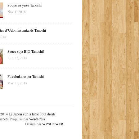
Soupe au yuzu Tanoshi
Nov 4, 2018
tes d’Udon instantanés Tanoshi
2018
Sauce soja BIO Tanoshi!
Juin 17, 2018
Fukubukuro par Tanoshi
Mar 11, 2018
 2014
Le Japon sur la table
Tout droits
servés
Propulsé par
WordPress
.
Design par
WPSHOWER