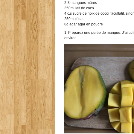
2-3 mangues mûres
350ml lait de coco
4 c.s sucre de noix de coco( facultatif, sino
250ml d’eau
8g agar agar en poudre
1. Préparez une purée de mangue. J’ai uti
environ.