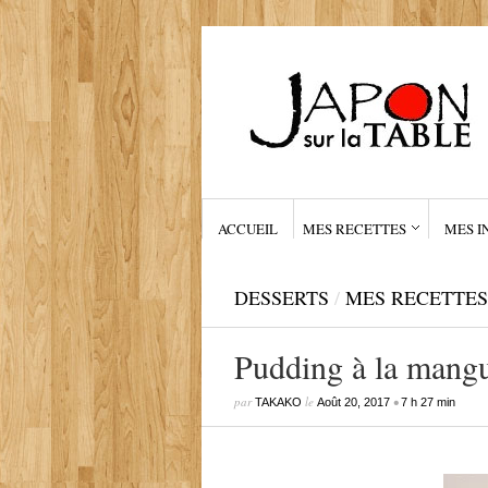
ACCUEIL
MES RECETTES
MES I
DESSERTS
/
MES RECETTES
Pudding à la mang
par
le
•
TAKAKO
Août 20, 2017
7 h 27 min