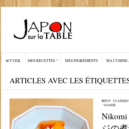
ACCUEIL
MES RECETTES
MES INGRÉDIENTS
MA CUISINE 
ARTICLES AVEC LES ÉTIQUETTES
BŒUF
/
CLASSIQU
/
VIANDE
Nikomi
ジの煮