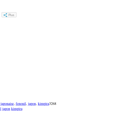
Plus
 japonaise
,
fenouil
,
japon
,
kimpira
3268
l
japon
kimpira