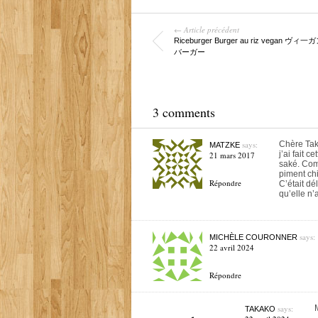
← Article précédent
Riceburger Burger au riz vegan ヴ
バーガー
3 comments
says:
Chère Tak
MATZKE
j’ai fait 
21 mars 2017
saké. Com
piment chi
Répondre
C’était dé
qu’elle n’
says:
MICHÈLE COURONNER
22 avril 2024
Répondre
says:
TAKAKO