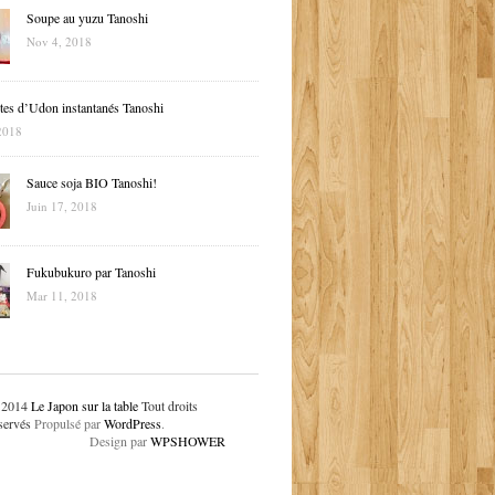
Soupe au yuzu Tanoshi
Nov 4, 2018
tes d’Udon instantanés Tanoshi
2018
Sauce soja BIO Tanoshi!
Juin 17, 2018
Fukubukuro par Tanoshi
Mar 11, 2018
 2014
Le Japon sur la table
Tout droits
servés
Propulsé par
WordPress
.
Design par
WPSHOWER