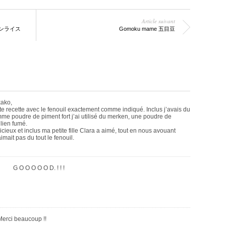
Article suivant
ィ一ガンライス
Gomoku mame 五目豆
ako,
cette recette avec le fenouil exactement comme indiqué. Inclus j’avais du
me poudre de piment fort j’ai utilisé du merken, une poudre de
lien fumé.
licieux et inclus ma petite fille Clara a aimé, tout en nous avouant
aimait pas du tout le fenouil.
G O O O O O D. ! ! !
Merci beaucoup !!