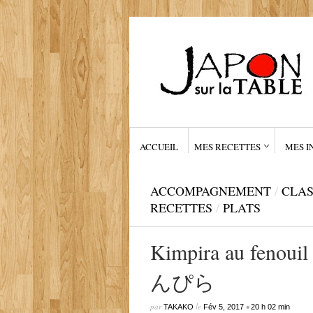
ACCUEIL
MES RECETTES
MES I
ACCOMPAGNEMENT
/
CLAS
RECETTES
/
PLATS
Kimpira au f
んぴら
par
le
•
TAKAKO
Fév 5, 2017
20 h 02 min