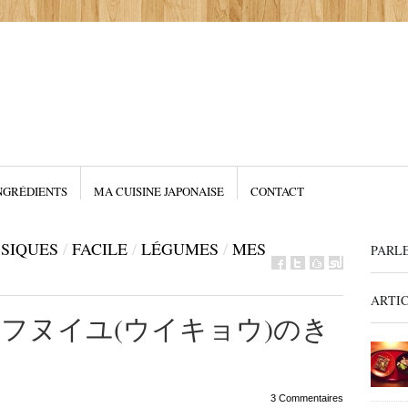
NGRÉDIENTS
MA CUISINE JAPONAISE
CONTACT
SIQUES
/
FACILE
/
LÉGUMES
/
MES
PARL
ARTI
enouil フヌイユ(ウイキョウ)のき
3 Commentaires