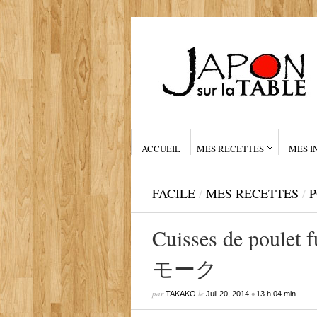
ACCUEIL
MES RECETTES
MES I
FACILE
/
MES RECETTES
/
P
Cuisses de poul
モーク
par
le
•
TAKAKO
Juil 20, 2014
13 h 04 min