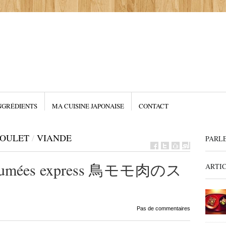
NGRÉDIENTS
MA CUISINE JAPONAISE
CONTACT
OULET
/
VIANDE
PARL
et fumées express 鳥モモ肉のス
ARTI
Pas de commentaires