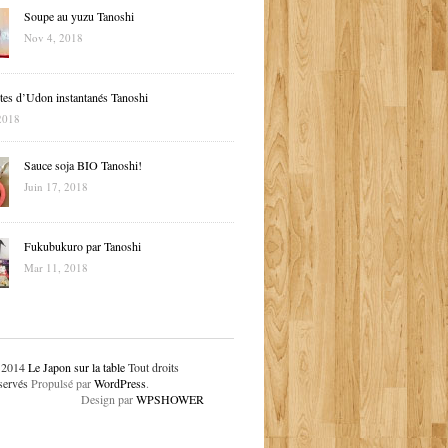
Soupe au yuzu Tanoshi
Nov 4, 2018
tes d’Udon instantanés Tanoshi
2018
Sauce soja BIO Tanoshi!
Juin 17, 2018
Fukubukuro par Tanoshi
Mar 11, 2018
 2014
Le Japon sur la table
Tout droits
servés
Propulsé par
WordPress
.
Design par
WPSHOWER