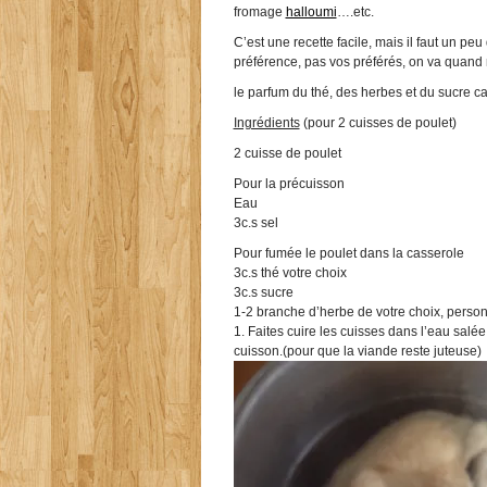
fromage
halloumi
….etc.
C’est une recette facile, mais il faut un pe
préférence, pas vos préférés, on va quand 
le parfum du thé, des herbes et du sucre ca
Ingrédients
(pour 2 cuisses de poulet)
2 cuisse de poulet
Pour la précuisson
Eau
3c.s sel
Pour fumée le poulet dans la casserole
3c.s thé votre choix
3c.s sucre
1-2 branche d’herbe de votre choix, personn
1. Faites cuire les cuisses dans l’eau salé
cuisson.(pour que la viande reste juteuse)