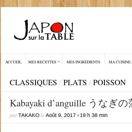
ACCUEIL
MES RECETTES
MES INGRÉDIENTS
MA CUISINE 
CLASSIQUES
/
PLATS
/
POISSON
Kabayaki d’anguille うなぎ
par
le
•
TAKAKO
Août 9, 2017
19 h 38 min