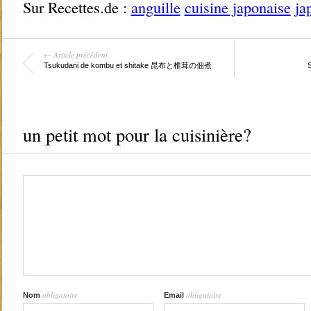
Sur Recettes.de :
anguille
cuisine japonaise
ja
← Article précédent
Tsukudani de kombu et shitake 昆布と椎茸の佃煮
un petit mot pour la cuisinière?
obligatoire
obligatoire
Nom
Email