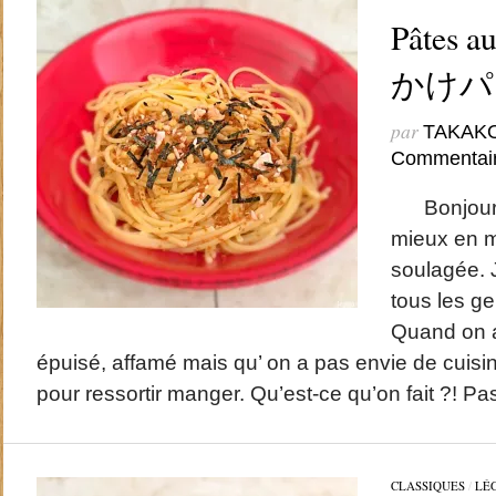
Pâtes a
かけパ
par
TAKAK
Commentai
Bonjour ,
mieux en m
soulagée. 
tous les g
Quand on a
épuisé, affamé mais qu’ on a pas envie de cuisine
pour ressortir manger. Qu’est-ce qu’on fait ?! Pa
CLASSIQUES
/
LÉ