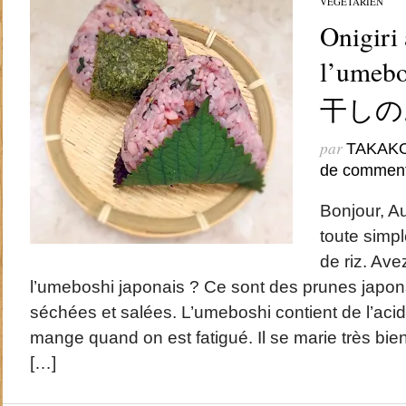
VÉGÉTARIEN
Onigiri à
l’ume
干しの
par
TAKAK
de comment
Bonjour, Au
toute simpl
de riz. Av
l’umeboshi japonais ? Ce sont des prunes japon
séchées et salées. L’umeboshi contient de l’acide
mange quand on est fatigué. Il se marie très bien 
[…]