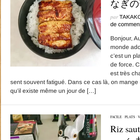
なぎの
par
TAKAK
de comment
Bonjour, 
monde adore
c’est un p
de force. 
est très c
sent souvent fatigué. Dans ce cas là, on mange de
qu’il existe même un jour de […]
FACILE
/
PLATS
/
V
Riz saut