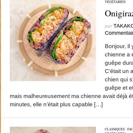
VÉGÉTARIEN
Onigi
par
TAKAK
Commentai
Bonjour, Il
chienne a 
guêpe dura
C’était un 
chien qui s
guêpe et et
mais malheureusement ma chienne avait déjà ét
minutes, elle n’était plus capable […]
CLASSIQUES
/
FAC