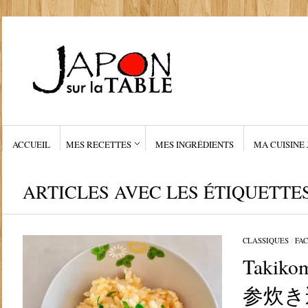
ACCUEIL
MES RECETTES
MES INGRÉDIENTS
MA CUISINE 
ARTICLES AVEC LES ÉTIQUETTES
CLASSIQUES
/
FAC
Takikom
参炊き