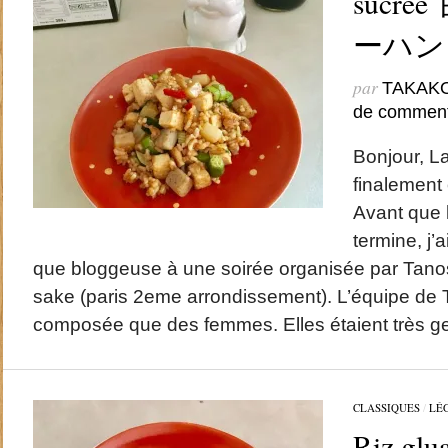
sucr
ーハン
par
TAKAK
de comment
Bonjour, La
finalement
Avant que 
termine, j’a
que bloggeuse à une soirée organisée par Tano
sake (paris 2eme arrondissement). L’équipe de T
composée que des femmes. Elles étaient très gen
CLASSIQUES
/
LÉ
Riz glua