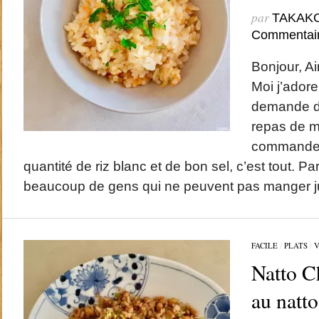
par
TAKAK
Commentai
Bonjour, Ai
Moi j’adore
demande de
repas de ma
commander
quantité de riz blanc et de bon sel, c’est tout. Par
beaucoup de gens qui ne peuvent pas manger j
FACILE
/
PLATS
/
V
Natto C
au na