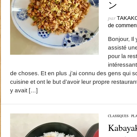
ン
par
TAKAK
de comment
Bonjour, Il 
assisté un
pour la rest
intéressant
de choses. Et en plus ,j’ai connu des gens qui s
cuisine et ont le but d’avoir leur propre restauran
y avait […]
CLASSIQUES
/
PL
Kabayak