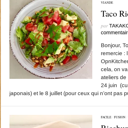
VIANDE
Taco 
par
TAKAK
commentair
Bonjour, To
remercie : l
OpnKitchen
cela, on v
ateliers de 
24 juin (c
japonais) et le 8 juillet (pour ceux qui n’ont pas p
FACILE
/
FUSION
/
Ricebur