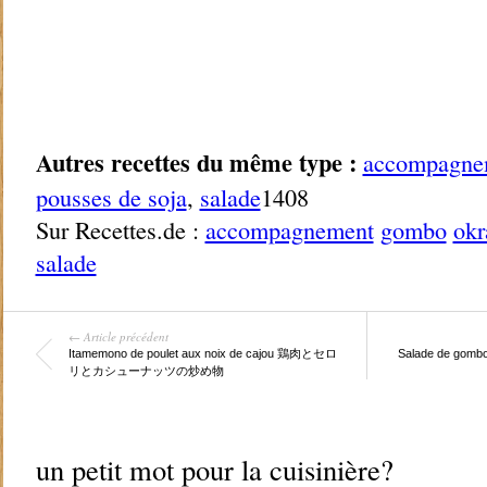
Autres recettes du même type :
accompagne
pousses de soja
,
salade
1408
Sur Recettes.de :
accompagnement
gombo
okr
salade
← Article précédent
Itamemono de poulet aux noix de cajou 鶏肉とセロ
Salade de gomb
リとカシューナッツの炒め物
un petit mot pour la cuisinière?