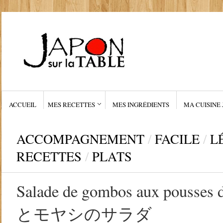
ACCUEIL
MES RECETTES
MES INGRÉDIENTS
MA CUISINE 
ACCOMPAGNEMENT
/
FACILE
/
L
RECETTES
/
PLATS
Salade de gombos aux pousse
とモヤシのサラダ