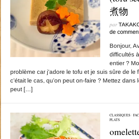
煮物
par
TAKAK
de comment
Bonjour, A
difficultés 
entier ? Mo
problème car j’adore le tofu et je suis sûre de le fi
c’était le cas, qu’on peut on-faire ? Mettez dans 
peut […]
CLASSIQUES
/
FAC
PLATS
omelett