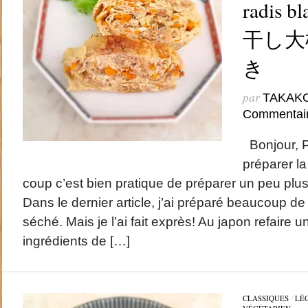
radis b
干し大
き
par
TAKAK
Commentai
Bonjour, Par
préparer la
coup c’est bien pratique de préparer un peu plu
Dans le dernier article, j’ai préparé beaucoup de
séché. Mais je l’ai fait exprès! Au japon refaire u
ingrédients de […]
CLASSIQUES
/
LÉ