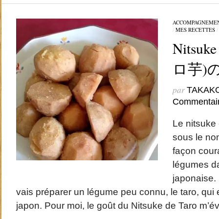
ACCOMPAGNEME
/
MES RECETTES
Nitsuk
ロ芋)
par
TAKAK
Commentai
Le nitsuke
sous le no
façon coura
légumes da
japonaise. 
vais préparer un légume peu connu, le taro, qui 
japon. Pour moi, le goût du Nitsuke de Taro m’év