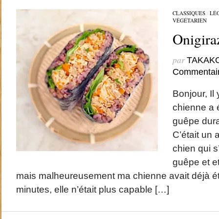
CLASSIQUES
/
LÉ
VÉGÉTARIEN
Onigi
par
TAKAK
Commentai
Bonjour, Il
chienne a 
guêpe dura
C’était un 
chien qui s
guêpe et et
mais malheureusement ma chienne avait déjà ét
minutes, elle n’était plus capable […]