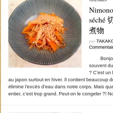
VÉGÉTARIEN
Nimono 
séch
煮物
par
TAKAK
Commentai
Bonjour,
souvent du 
? C’est un
au japon surtout en hiver. Il contient beaucoup 
élimine l’excès d’eau dans notre corps. Mais q
entier, c’est trop grand. Peut-on le congeler ?! 