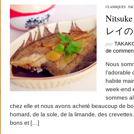
CLASSIQUES
/
FAC
Nitsuke
レイの
par
TAKAK
de comment
Nous somm
l’adorable
habite mai
week-end 
sommes all
chez elle et nous avons acheté beaucoup de b
homard, de la sole, de la limande, des crevettes…
bons et […]