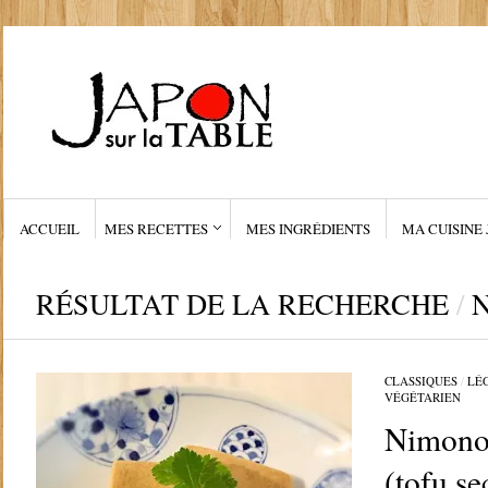
ACCUEIL
MES RECETTES
MES INGRÉDIENTS
MA CUISINE 
RÉSULTAT DE LA RECHERCHE
/
N
CLASSIQUES
/
LÉ
VÉGÉTARIEN
Nimono 
(tofu