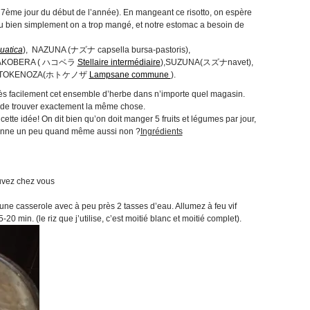
 7ème jour du début de l’année). En mangeant ce risotto, on espère
 Ou bien simplement on a trop mangé, et notre estomac a besoin de
uatica
), NAZUNA (ナズナ capsella bursa-pastoris),
HAKOBERA ( ハコベラ
Stellaire intermédiaire
),SUZUNA(スズナnavet),
t HOTOKENOZA(ホトケノザ
Lampsane commune
).
ès facilement cet ensemble d’herbe dans n’importe quel magasin.
le de trouver exactement la même chose.
t cette idée! On dit bien qu’on doit manger 5 fruits et légumes par jour,
ctionne un peu quand même aussi non ?
Ingrédients
uvez chez vous
une casserole avec à peu près 2 tasses d’eau. Allumez à feu vif
20 min. (le riz que j’utilise, c’est moitié blanc et moitié complet).