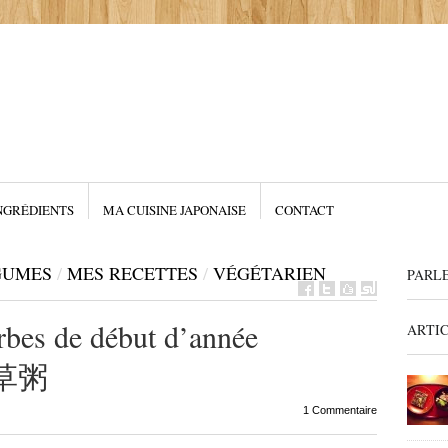
NGRÉDIENTS
MA CUISINE JAPONAISE
CONTACT
GUMES
/
MES RECETTES
/
VÉGÉTARIEN
PARL
rbes de début d’année
ARTI
七草粥
1 Commentaire