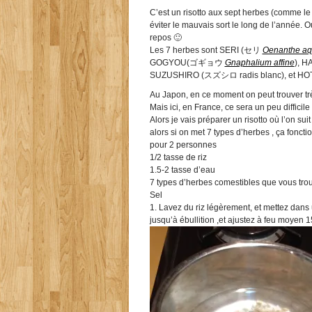
C’est un risotto aux sept herbes (comme le
éviter le mauvais sort le long de l’année.
repos 🙂
Les 7 herbes sont SERI (セリ
Oenanthe aq
GOGYOU(ゴギョウ
Gnaphalium affine
), 
SUZUSHIRO (スズシロ radis blanc), e
Au Japon, en ce moment on peut trouver tr
Mais ici, en France, ce sera un peu diffici
Alors je vais préparer un risotto où l’on sui
alors si on met 7 types d’herbes , ça fon
pour 2 personnes
1/2 tasse de riz
1.5-2 tasse d’eau
7 types d’herbes comestibles que vous tro
Sel
1. Lavez du riz légèrement, et mettez dans 
jusqu’à ébullition ,et ajustez à feu moyen 15-