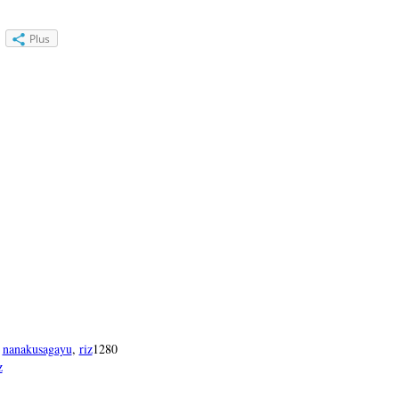
Plus
,
nanakusagayu
,
riz
1280
z