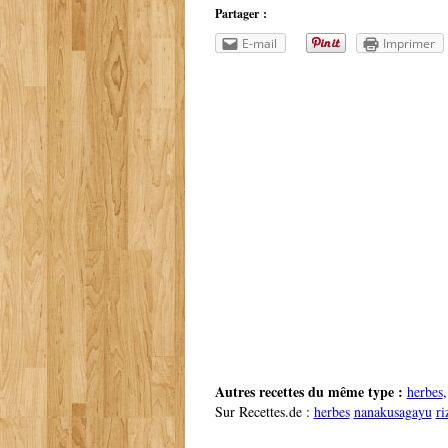
Partager :
E-mail
Imprimer
Autres recettes du même type :
herbes
Sur Recettes.de :
herbes
nanakusagayu
ri