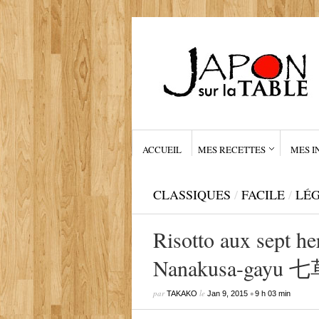
ACCUEIL
MES RECETTES
MES I
CLASSIQUES
/
FACILE
/
LÉ
Risotto aux sept he
Nanakusa-gayu 
par
le
•
TAKAKO
Jan 9, 2015
9 h 03 min