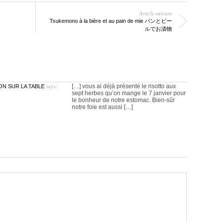
Article suivant
Tsukemono à la bière et au pain de mie パンとビー
ルでお漬物
says:
[…] vous ai déjà présenté le risotto aux
N SUR LA TABLE
sept herbes qu’on mange le 7 janvier pour
le bonheur de notre estomac. Bien-sûr
notre foie est aussi […]