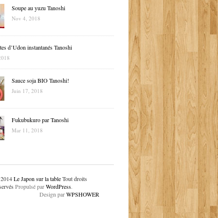
Soupe au yuzu Tanoshi
Nov 4, 2018
tes d’Udon instantanés Tanoshi
2018
Sauce soja BIO Tanoshi!
Juin 17, 2018
Fukubukuro par Tanoshi
Mar 11, 2018
 2014
Le Japon sur la table
Tout droits
servés
Propulsé par
WordPress
.
Design par
WPSHOWER