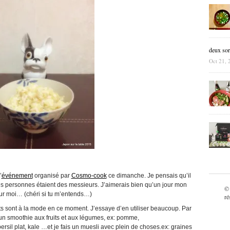
deux sor
Oct 21, 
’
événement
organisé par
Cosmo-cook
ce dimanche. Je pensais qu’il
 des personnes étaient des messieurs. J’aimerais bien qu’un jour mon
©
our moi… (chéri si tu m’entends…)
ré
s sont à la mode en ce moment. J’essaye d’en utiliser beaucoup. Par
 un smoothie aux fruits et aux légumes, ex: pomme,
ersil plat, kale …et je fais un muesli avec plein de choses.ex: graines