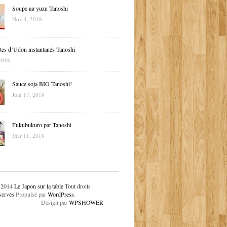
Soupe au yuzu Tanoshi
Nov 4, 2018
tes d’Udon instantanés Tanoshi
2018
Sauce soja BIO Tanoshi!
Juin 17, 2018
Fukubukuro par Tanoshi
Mar 11, 2018
 2014
Le Japon sur la table
Tout droits
servés
Propulsé par
WordPress
.
Design par
WPSHOWER