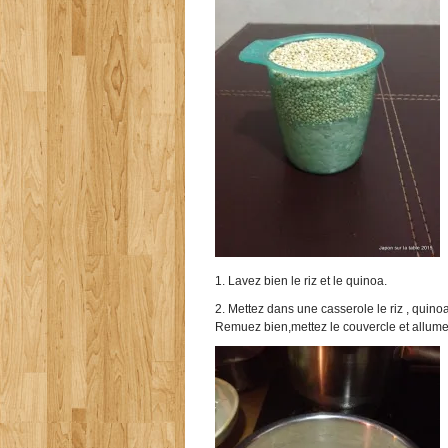
1. Lavez bien le riz et le
quinoa.
2. Mettez dans une casserole le riz ,
quino
Remuez bien,mettez le couvercle et allumez