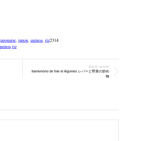
japonaise
,
japon
,
quinoa
,
riz
2314
quinoa
riz
Article suivant
Itamemono de foie et légumes レバーと野菜の炒め
物