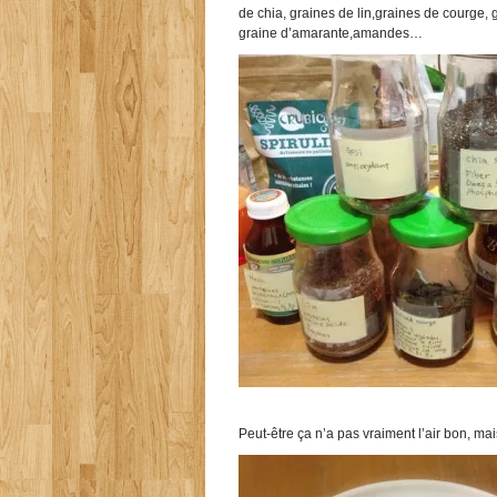
de chia, graines de lin,graines de courge, g
graine d’amarante,amandes…
Peut-être ça n’a pas vraiment l’air bon, mai