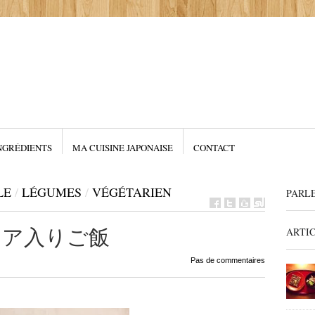
NGRÉDIENTS
MA CUISINE JAPONAISE
CONTACT
LE
/
LÉGUMES
/
VÉGÉTARIEN
PARL
a キノア入りご飯
ARTI
Pas de commentaires