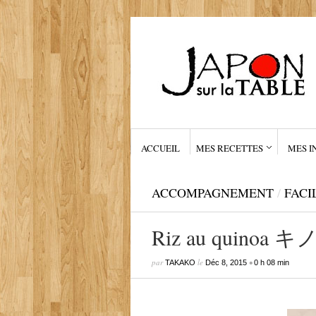
ACCUEIL
MES RECETTES
MES I
ACCOMPAGNEMENT
/
FACI
Riz au quino
par
le
•
TAKAKO
Déc 8, 2015
0 h 08 min