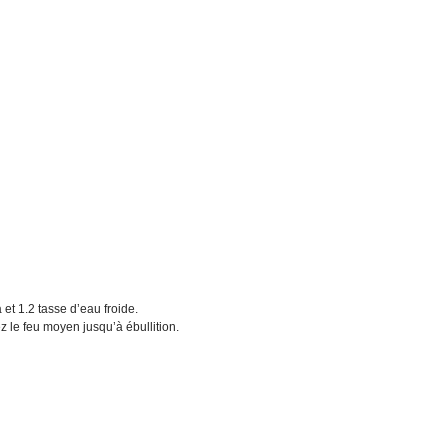
a
et 1.2 tasse d’eau froide.
 le feu moyen jusqu’à ébullition.