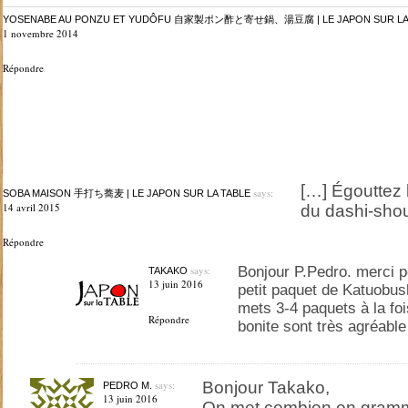
YOSENABE AU PONZU ET YUDÔFU 自家製ポン酢と寄せ鍋、湯豆腐 | LE JAPON SUR LA 
1 novembre 2014
Répondre
[…] Égouttez
says:
SOBA MAISON 手打ち蕎麦 | LE JAPON SUR LA TABLE
14 avril 2015
du dashi-sho
Répondre
says:
Bonjour P.Pedro. merci 
TAKAKO
13 juin 2016
petit paquet de Katuobush
mets 3-4 paquets à la foi
Répondre
bonite sont très agréable
says:
Bonjour Takako,
PEDRO M.
13 juin 2016
On met combien en gramm