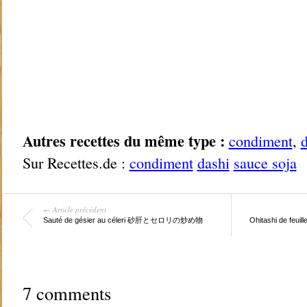
Autres recettes du même type :
condiment
,
d
Sur Recettes.de :
condiment
dashi
sauce soja
← Article précédent
Sauté de gésier au céleri 砂肝とセロリの炒め物
Ohitashi de feui
7 comments