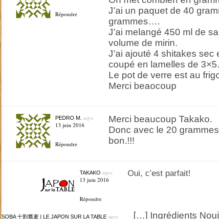
J’ai un paquet de 40 gramm
Répondre
grammes….
J’ai melangé 450 ml de sa
volume de mirin.
J’ai ajouté 4 shitakes sec 
coupé en lamelles de 3×5
Le pot de verre est au frig
Merci beaocoup
says:
Merci beaucoup Takako.
PEDRO M.
13 juin 2016
Donc avec le 20 grammes q
bon.!!!
Répondre
says:
Oui, c’est parfait!
TAKAKO
13 juin 2016
Répondre
[…] Ingrédients Nou
says:
SOBA 十割蕎麦 | LE JAPON SUR LA TABLE