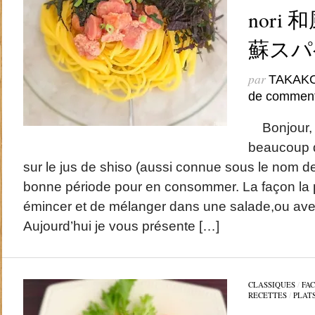
nori
蘇スパ
par
TAKAK
de comment
Bonjour, D
beaucoup d’
sur le jus de shiso (aussi connue sous le nom de 
bonne période pour en consommer. La façon la p
émincer et de mélanger dans une salade,ou avec
Aujourd’hui je vous présente […]
CLASSIQUES
/
FAC
RECETTES
/
PLAT