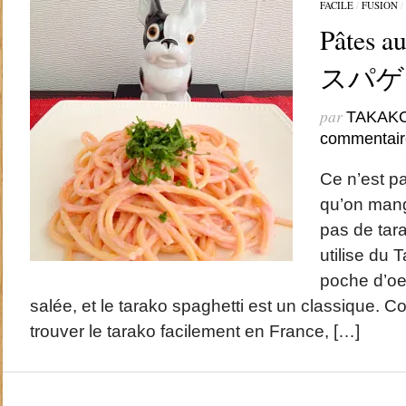
FACILE
/
FUSION
/
Pâtes 
スパゲ
par
TAKAK
commentair
Ce n’est p
qu’on mange
pas de tar
utilise du 
poche d’oe
salée, et le tarako spaghetti est un classique.
trouver le tarako facilement en France, […]