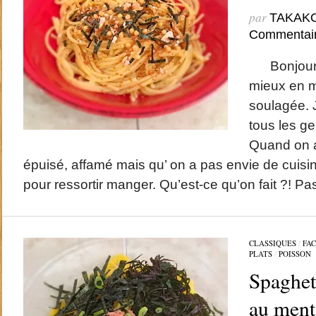
par
TAKAK
Commentai
Bonjour ,
mieux en m
soulagée. 
tous les g
Quand on a
épuisé, affamé mais qu’ on a pas envie de cuisine
pour ressortir manger. Qu’est-ce qu’on fait ?! Pa
CLASSIQUES
/
FAC
PLATS
/
POISSON
Spaghett
au ment