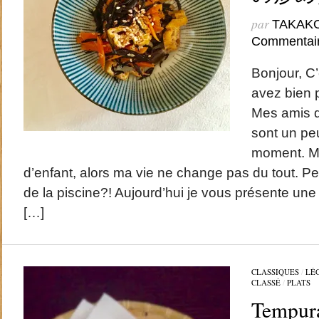
par
TAKAK
Commentai
Bonjour, C’
avez bien 
Mes amis q
sont un pe
moment. Ma
d’enfant, alors ma vie ne change pas du tout. Peut
de la piscine?! Aujourd’hui je vous présente une
[…]
CLASSIQUES
/
LÉ
CLASSÉ
/
PLATS
Tempura