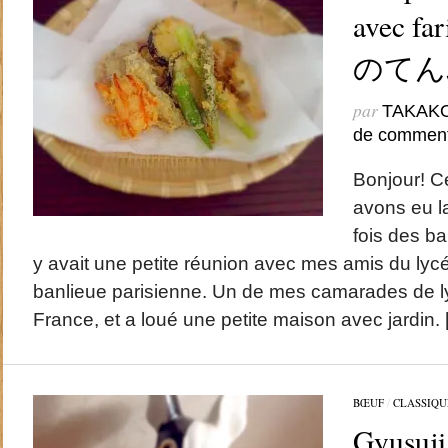
avec fa
のてん
par
TAKAK
de comment
Bonjour! 
avons eu l
fois des ba
y avait une petite réunion avec mes amis du lyc
banlieue parisienne. Un de mes camarades de l
France, et a loué une petite maison avec jardin.
BŒUF
/
CLASSIQU
Gyusu