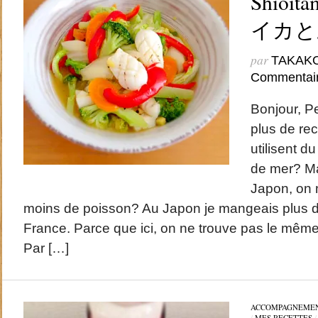
Shioita
イカと
par
TAKAK
Commentai
Bonjour, P
plus de rec
utilisent d
de mer? Ma
Japon, on
moins de poisson? Au Japon je mangeais plus d
France. Parce que ici, on ne trouve pas le mêm
Par […]
ACCOMPAGNEME
/
MES RECETTES