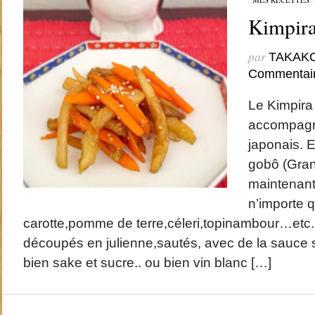
Kimpi
par
TAKAK
Commentai
Le Kimpira
accompagn
japonais. E
gobô (Gran
maintenant 
n’importe 
carotte,pomme de terre,céleri,topinambour…etc
découpés en julienne,sautés, avec de la sauce s
bien sake et sucre.. ou bien vin blanc […]