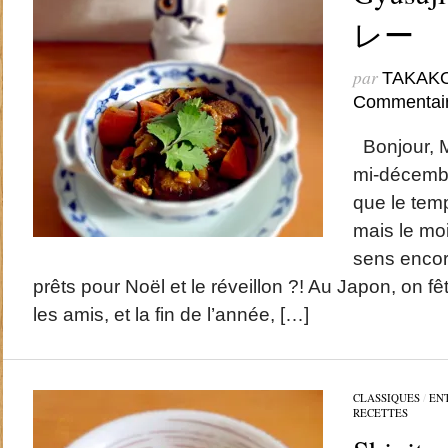
レー
par
TAKAK
Commentai
Bonjour, M
mi-décembr
que le temp
mais le mo
sens encor
prêts pour Noël et le réveillon ?! Au Japon, on f
les amis, et la fin de l’année, […]
CLASSIQUES
/
EN
RECETTES