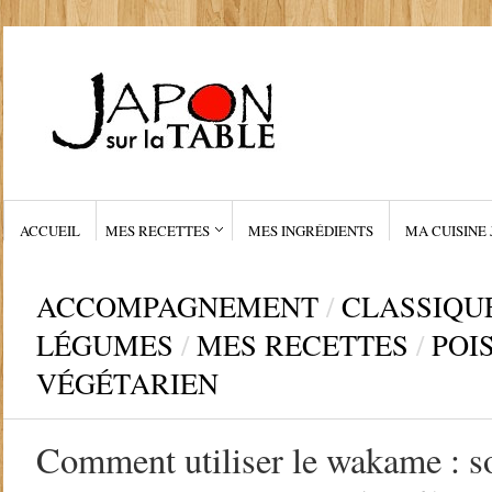
ACCUEIL
MES RECETTES
MES INGRÉDIENTS
MA CUISINE 
ACCOMPAGNEMENT
/
CLASSIQU
LÉGUMES
/
MES RECETTES
/
POI
VÉGÉTARIEN
Comment utiliser le wakame : s