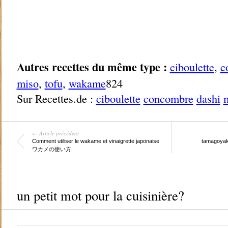
Autres recettes du même type :
ciboulette
,
c
miso
,
tofu
,
wakame
824
Sur Recettes.de :
ciboulette
concombre
dashi
← Article précédent
Comment utiliser le wakame et vinaigrette japonaise
tamagoy
ワカメの使い方
un petit mot pour la cuisinière?