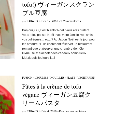
tofu!) ヴィーガンスクラン
ブル豆腐
par
le
•
TAKAKO
Déc 17, 2016
2 Commentaires
Bonjour, Oui,c’est bientôt Noël. Vous êtes prêts ?
Vous allez passer Noël avec votre famille, vos amis,
vos collègues… etc.. ? Au Japon Noël est le jour pour
les amoureux. Ils cherchent réserver un restaurant
romantique et réserver une chambre de hôtel
luxueuse et s’acheter des cadeaux somptueux.
Moi,depuis toujours […]
FUSION
/
LÉGUMES
/
NOUILLES
/
PLATS
/
VÉGÉTARIEN
Pâtes à la crème de tofu
végane ヴィーガン豆腐ク
リームパスタ
par
le
•
TAKAKO
Déc 4, 2016
Pas de commentaires