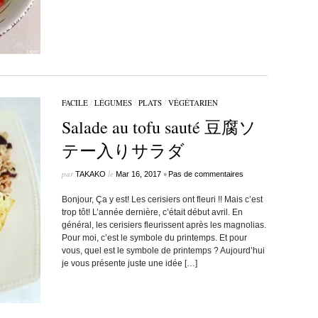
FACILE
/
LÉGUMES
/
PLATS
/
VÉGÉTARIEN
Salade au tofu sauté 豆腐ソ
テー入りサラダ
par
le
•
TAKAKO
Mar 16, 2017
Pas de commentaires
Bonjour, Ça y est! Les cerisiers ont fleuri !! Mais c’est
trop tôt! L’année dernière, c’était début avril. En
général, les cerisiers fleurissent après les magnolias.
Pour moi, c’est le symbole du printemps. Et pour
vous, quel est le symbole de printemps ? Aujourd’hui
je vous présente juste une idée […]