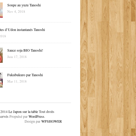
Soupe au yuzu Tanoshi
Nov 4, 2018
tes d’Udon instantanés Tanoshi
2018
Sauce soja BIO Tanoshi!
Juin 17, 2018
Fukubukuro par Tanoshi
Mar 11, 2018
 2014
Le Japon sur la table
Tout droits
servés
Propulsé par
WordPress
.
Design par
WPSHOWER