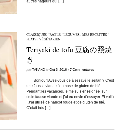
autres nageurs qui […]
CLASSIQUES
/
FACILE
/
LÉGUMES
/
MES RECETTES
/
PLATS
/
VÉGÉTARIEN
Teriyaki de tofu 豆腐の照焼
き
par
le
•
TAKAKO
Oct 3, 2016
7 Commentaires
Bonjour! Avez-vous déjà essayé le seitan ? C’est
une fausse viande à la base de gluten de blé.
Pendant les vacances, je me suis enseignée sur
cette fausse viande et j’ai eu envie d’essayer. Et voilà
! J’ai utilisé de haricot rouge et de gluten de blé.
C’était très […]