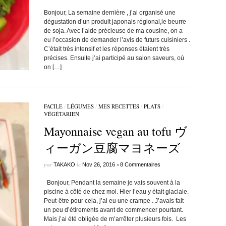
Bonjour, La semaine dernière , j’ai organisé une
dégustation d’un produit japonais régional,le beurre
de soja. Avec l’aide précieuse de ma cousine, on a
eu l’occasion de demander l’avis de futurs cuisiniers .
C’était très intensif et les réponses étaient très
précises. Ensuite j’ai participé au salon saveurs, où
on […]
FACILE
/
LÉGUMES
/
MES RECETTES
/
PLATS
/
VÉGÉTARIEN
Mayonnaise vegan au tofu ヴ
ィーガン豆腐マヨネーズ
par
le
•
TAKAKO
Nov 26, 2016
8 Commentaires
Bonjour, Pendant la semaine je vais souvent à la
piscine à côté de chez moi. Hier l’eau y était glaciale.
Peut-être pour cela, j’ai eu une crampe . J’avais fait
un peu d’étirements avant de commencer pourtant.
Mais j’ai été obligée de m’arrêter plusieurs fois. Les