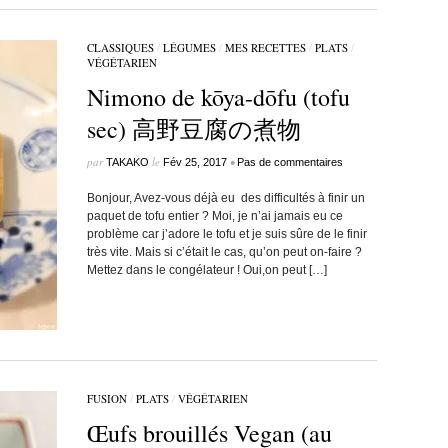
CLASSIQUES
/
LÉGUMES
/
MES RECETTES
/
PLATS
/
VÉGÉTARIEN
Nimono de kōya-dōfu (tofu
sec) 高野豆腐の煮物
par
le
•
TAKAKO
Fév 25, 2017
Pas de commentaires
Bonjour, Avez-vous déjà eu des difficultés à finir un
paquet de tofu entier ? Moi, je n’ai jamais eu ce
problème car j’adore le tofu et je suis sûre de le finir
très vite. Mais si c’était le cas, qu’on peut on-faire ?
Mettez dans le congélateur ! Oui,on peut […]
FUSION
/
PLATS
/
VÉGÉTARIEN
Œufs brouillés Vegan (au