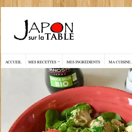
ACCUEIL
MES RECETTES
MES INGRÉDIENTS
MA CUISINE 
PLATS
Sauce soja BIO Tan
Par
le
•
TAKAKO
Juin 17, 2018
Pas de c
Bonjour! Tout d’abord je vous remer
cœur pour votre visite de mon blog
absence. Cela me fait un grand plais
gens s’intéressent à la cuisine japon
une bonne surprise de la part de Ta
soja BIO! Je pense que...