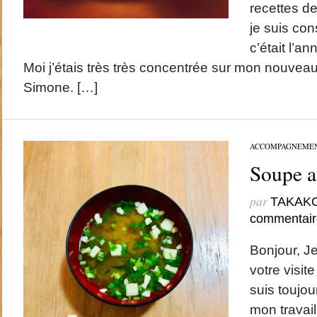
recettes d
je suis co
c’était l’a
Moi j’étais très très concentrée sur mon nouvea
Simone. […]
ACCOMPAGNEME
Soupe a
par
TAKAK
commentair
Bonjour, J
votre visite 
suis toujo
mon travail.