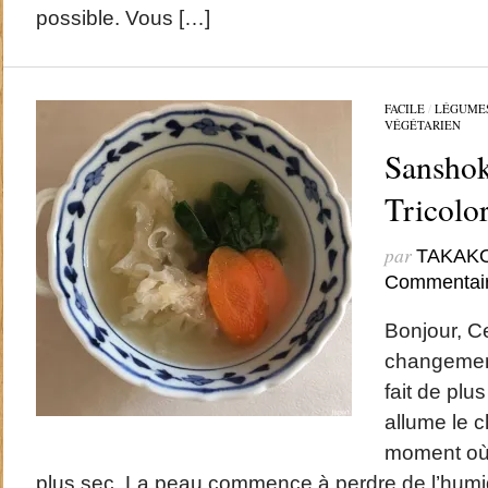
possible. Vous […]
FACILE
/
LÉGUME
VÉGÉTARIEN
Sanshok
Trico
par
TAKAK
Commentai
Bonjour, C
changement
fait de plu
allume le c
moment où l
plus sec. La peau commence à perdre de l’humidité