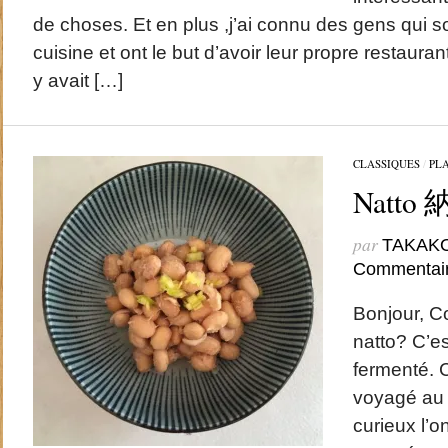
de choses. Et en plus ,j’ai connu des gens qui s
cuisine et ont le but d’avoir leur propre restauran
y avait […]
CLASSIQUES
/
PL
Natto
par
TAKAK
Commentai
Bonjour, C
natto? C’es
fermenté. 
voyagé au 
curieux l’o