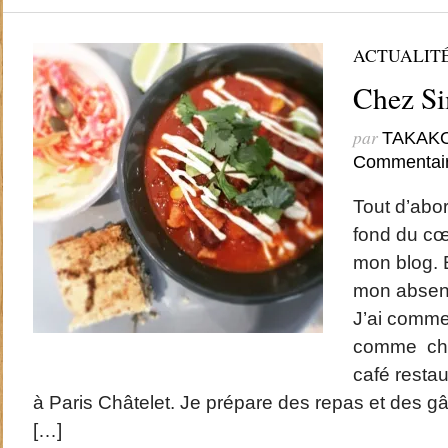
ACTUALIT
Chez S
par
TAKAK
Commentai
Tout d’abo
fond du cœu
mon blog. E
mon absen
J’ai commen
comme chef
café restau
à Paris Châtelet. Je prépare des repas et des g
[…]