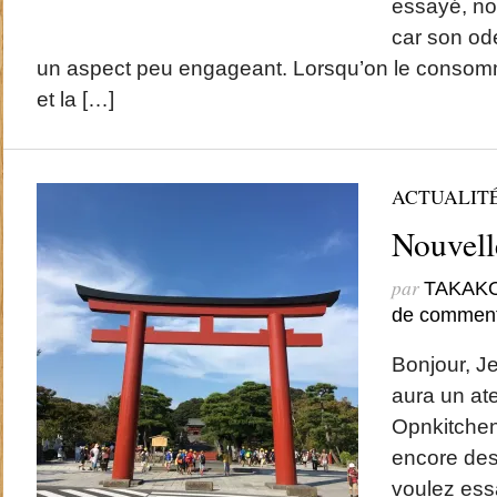
essayé, no
car son ode
un aspect peu engageant. Lorsqu’on le consomm
et la […]
ACTUALIT
Nouvell
par
TAKAK
de comment
Bonjour, Je
aura un ate
Opnkitchen 
encore des
voulez essa