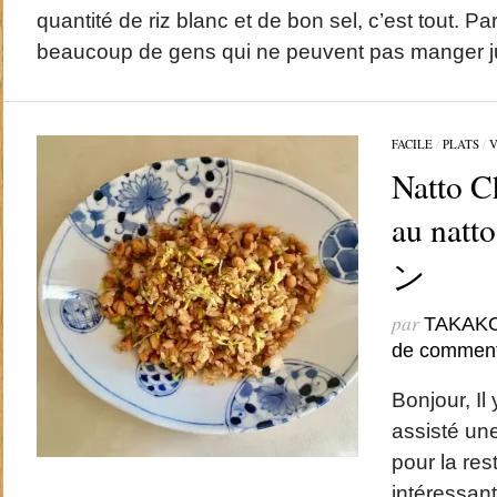
quantité de riz blanc et de bon sel, c’est tout. Par
beaucoup de gens qui ne peuvent pas manger j
FACILE
/
PLATS
/
V
Natto C
au na
ン
par
TAKAK
de comment
Bonjour, Il 
assisté un
pour la rest
intéressant