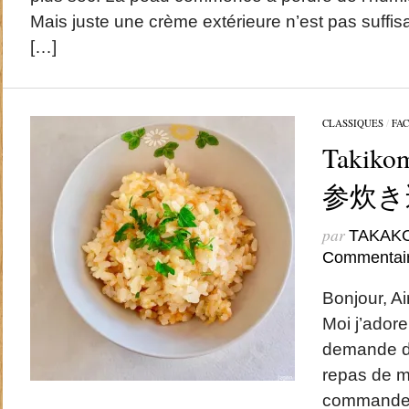
Mais juste une crème extérieure n’est pas suffi
[…]
CLASSIQUES
/
FAC
Takikom
参炊き
par
TAKAK
Commentai
Bonjour, Ai
Moi j’adore
demande de
repas de ma
commander