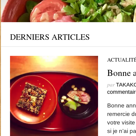
DERNIERS ARTICLES
ACTUALIT
Bonne 
par
TAKAK
commentair
Bonne anné
remercie d
votre visi
si je n’ai 