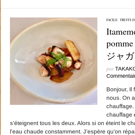
FACILE
/
FRUITS 
Itamemo
pomme 
ジャガ
par
TAKAK
Commentai
Bonjour, Il 
nous. On a
chauffage. 
chauffage e
s’éteignent tous les deux. Alors si on éteint le 
l’eau chaude constamment. J’espère qu’on répare 