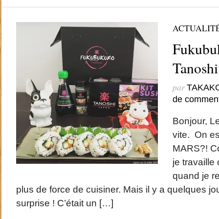
ACTUALIT
Fukubuk
Tanoshi
par
TAKAK
de comment
Bonjour, L
vite. On e
MARS?! Com
je travaill
quand je re
plus de force de cuisiner. Mais il y a quelques jo
surprise ! C’était un […]