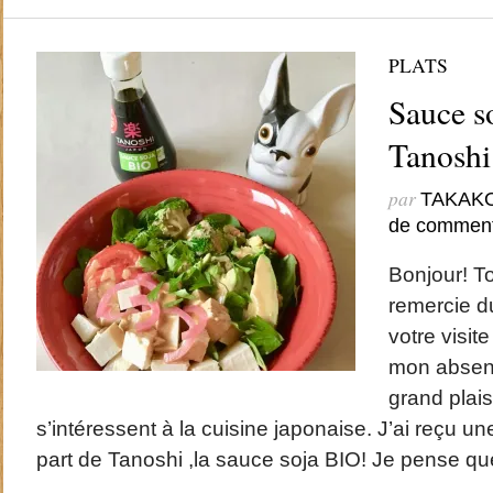
PLATS
Sauce s
Tanoshi
par
TAKAK
de comment
Bonjour! To
remercie d
votre visit
mon absenc
grand plais
s’intéressent à la cuisine japonaise. J’ai reçu u
part de Tanoshi ,la sauce soja BIO! Je pense qu